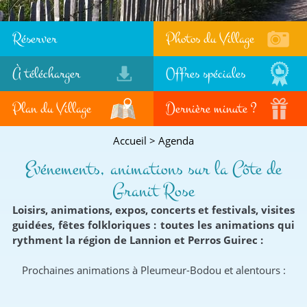
Réserver
Photos du Village
À télécharger
Offres spéciales
Plan du Village
Dernière minute ?
Accueil
>
Agenda
Evénements, animations sur la Côte de
Granit Rose
Loisirs, animations, expos, concerts et festivals, visites
guidées, fêtes folkloriques : toutes les animations qui
rythment la région de Lannion et Perros Guirec :
Prochaines animations à Pleumeur-Bodou et alentours :