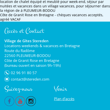
location de chalet équipé et meublé pour week-end, séjour par
nuitées et vacances dans un village vacances, pour séjourner dans
la région de á PLEUMEUR-BODOU
Côte de Granit Rose en Bretagne - chèques vacances acceptés,
agréé VACAF
Accès et Contact
Village de Gîtes Stereden
Locations weekends & vacances en Bretagne
Route du Radôme
22560 PLEUMEUR-BODOU
Côte de Granit Rose en Bretagne
(bureau ouvert en saison 9h-19h)
02 96 91 80 57
contact@stereden.com
Suivez-nous
Venir
Plan d'accès