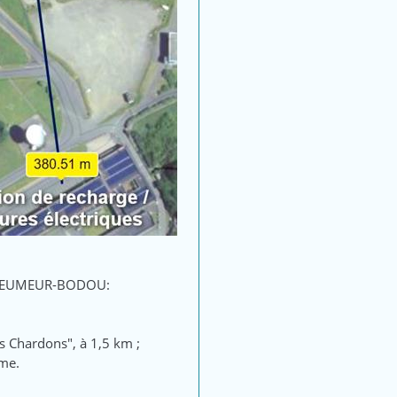
à PLEUMEUR-BODOU:
s Chardons", à 1,5 km ;
mme.