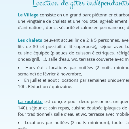
Location de gîtes indépendant
Le Village
consiste en un grand parc piétonnier et arbo
une vingtaine de chalets et une roulotte, agréablement
d’animations, donc : sécurité et calme en permanence, 
Les chalets
peuvent accueillir de 2 à 5 personnes, ave
lits de 80 et possibilité lit superposé), séjour avec b
cuisine équipée (plaques de cuisson électriques, réfrigé
ondes/grill, …), salle d’eau, wc, terrasse couverte avec mo
Hors été : locations par nuitées (2 nuits minim
semaine) de février à novembre,
En juillet et août : locations par semaines uniquem
10h. Réduction / quinzaine.
La roulotte
est conçue pour deux personnes uniquemen
140), séjour et coin repas, cuisine équipée (plaques de 
four traditionnel), salle d’eau et wc, terrasse avec mobili
Locations par nuitées (2 nuits minimum), toute l'a
août.