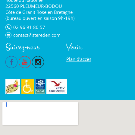
22560 PLEUMEUR-BODOU
Côte de Granit Rose en Bretagne
(bureau ouvert en saison 9h-19h)
02 96 91 80 57
contact@stereden.com
Suivez-nous
Venir
Plan d'accès