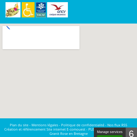
Plan du site
-
Mentions légales
-
Politique de confidentialité
-
Nos flux RSS
Création et référencement Site internet E-comouest - PLEUMEUR-BODOU
Côte de
6
Manage services
Granit Rose en Bretagne