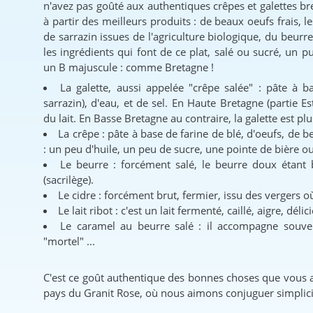
n'avez pas goûté aux authentiques crêpes et galettes bre
à partir des meilleurs produits : de beaux oeufs frais, le
de sarrazin issues de l'agriculture biologique, du beurre
les ingrédients qui font de ce plat, salé ou sucré, un
un B majuscule : comme Bretagne !
La galette, aussi appelée "crêpe salée" : pâte à b
sarrazin), d'eau, et de sel. En Haute Bretagne (partie E
du lait. En Basse Bretagne au contraire, la galette est pl
La crêpe : pâte à base de farine de blé, d'oeufs, de b
: un peu d'huile, un peu de sucre, une pointe de bière o
Le beurre : forcément salé, le beurre doux étant
(sacrilège).
Le cidre : forcément brut, fermier, issu des vergers où 
Le lait ribot : c'est un lait fermenté, caillé, aigre, délic
Le caramel au beurre salé : il accompagne souven
"mortel" ...
C'est ce goût authentique des bonnes choses que vous al
pays du Granit Rose, où nous aimons conjuguer simplicit