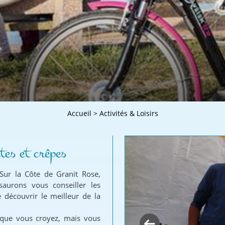
Accueil
>
Activités & Loisirs
tes et crêpes
 Sur la Côte de Granit Rose,
aurons vous conseiller les
 découvrir le meilleur de la
e que vous croyez, mais vous