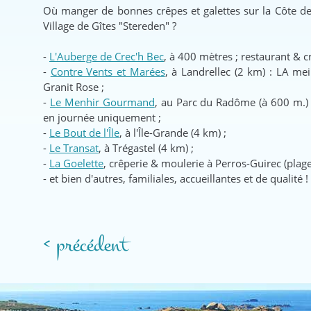
Où manger de bonnes crêpes et galettes sur la Côte de
Village de Gîtes "Stereden" ?
-
L'Auberge de Crec'h Bec
, à 400 mètres ; restaurant & c
-
Contre Vents et Marées
, à Landrellec (2 km) : LA mei
Granit Rose ;
-
Le Menhir Gourmand
, au Parc du Radôme (à 600 m.) :
en journée uniquement ;
-
Le Bout de l'Île
, à l'Île-Grande (4 km) ;
-
Le Transat
, à Trégastel (4 km) ;
-
La Goelette
, crêperie & moulerie à Perros-Guirec (plage
- et bien d'autres, familiales, accueillantes et de qualité !
< précédent