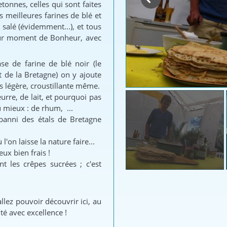
tonnes, celles qui sont faites
s meilleures farines de blé et
 salé (évidemment...), et tous
 pur moment de Bonheur, avec
ase de farine de blé noir (le
st de la Bretagne) on y ajoute
us légère, croustillante même.
eurre, de lait, et pourquoi pas
u mieux : de rhum, ...
 banni des étals de Bretagne
l'on laisse la nature faire...
ieux bien frais !
t les crêpes sucrées ; c'est
lez pouvoir découvrir ici, au
é avec excellence !