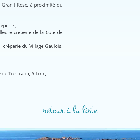
 Granit Rose, à proximité du
rêperie ;
lleure crêperie de la Côte de
 crêperie du Village Gaulois,
 de Trestraou, 6 km) ;
retour à la liste