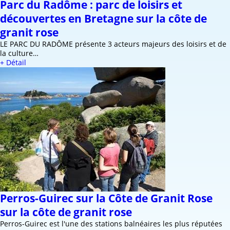
Parc du Radôme : parc de loisirs et
découvertes en Bretagne sur la côte de
granit rose
LE PARC DU RADÔME présente 3 acteurs majeurs des loisirs et de
la culture…
+ Détail
Perros-Guirec sur la Côte de Granit Rose
sur la côte de granit rose
Perros-Guirec est l'une des stations balnéaires les plus réputées