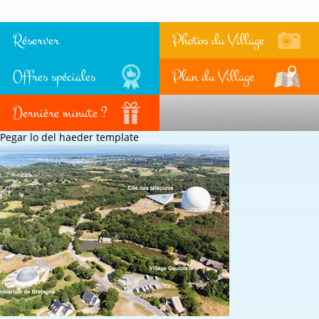
Réserver
Photos du Village
Offres spéciales
Plan du Village
Dernière minute ?
Pegar lo del haeder template