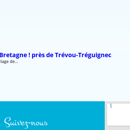
n Bretagne ! près de Trévou-Tréguignec
illage de…
Suivez-nous