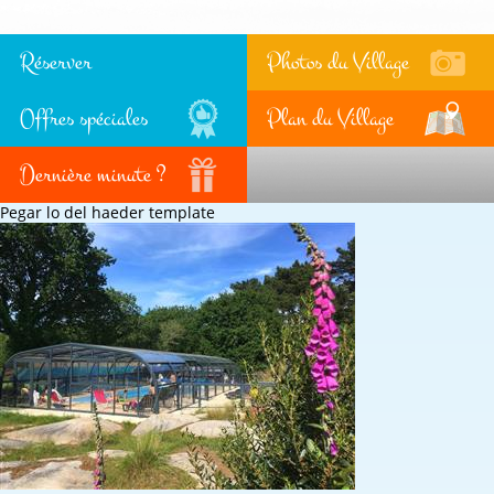
Réserver
Photos du Village
Offres spéciales
Plan du Village
Dernière minute ?
Pegar lo del haeder template