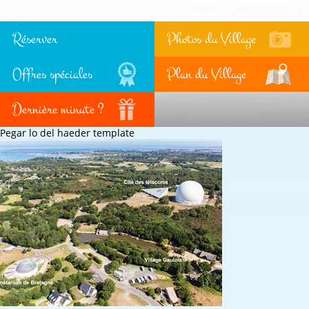
Réserver
Photos du Village
Offres spéciales
Plan du Village
Dernière minute ?
Pegar lo del haeder template