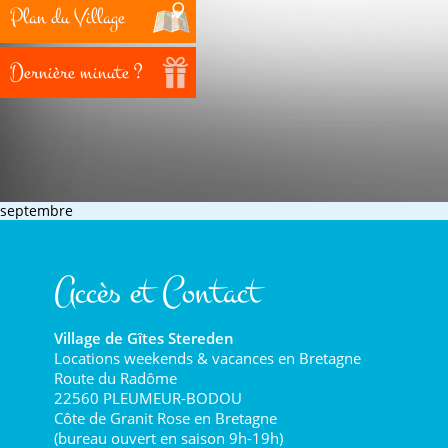
Plan du Village
Dernière minute ?
septembre
Accès et Contact
Village de Gîtes Stereden
Locations weekends & vacances en Bretagne
Route du Radôme
22560 PLEUMEUR-BODOU
Côte de Granit Rose en Bretagne
(bureau ouvert en saison 9h-19h)