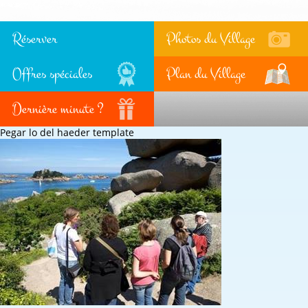
Réserver
Photos du Village
Offres spéciales
Plan du Village
Dernière minute ?
Pegar lo del haeder template