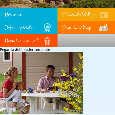
Réserver
Photos du Village
Offres spéciales
Plan du Village
Dernière minute ?
Pegar lo del haeder template