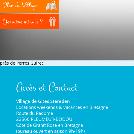
Plan du Village
Dernière minute ?
près de Perros Guirec
Accès et Contact
Village de Gîtes Stereden
Locations weekends & vacances en Bretagne
Route du Radôme
22560 PLEUMEUR-BODOU
Côte de Granit Rose en Bretagne
(bureau ouvert en saison 9h-19h)