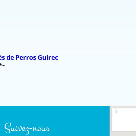
ès de Perros Guirec
de…
Suivez-nous