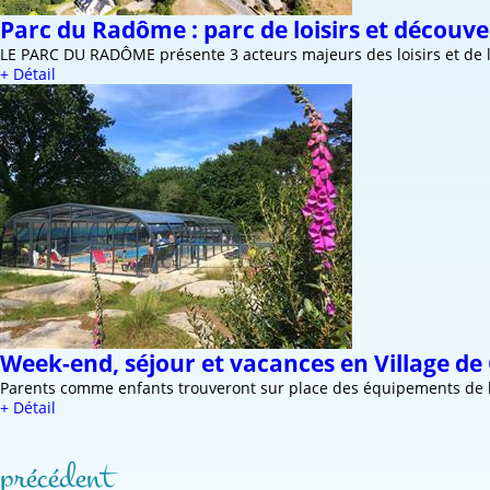
Parc du Radôme : parc de loisirs et découve
LE PARC DU RADÔME présente 3 acteurs majeurs des loisirs et de 
+ Détail
Week-end, séjour et vacances en Village de G
Parents comme enfants trouveront sur place des équipements de lo
+ Détail
précédent