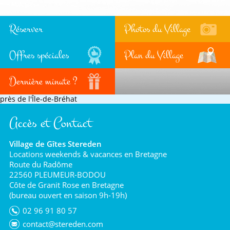
Réserver
Photos du Village
Offres spéciales
Plan du Village
Dernière minute ?
près de l'Île-de-Bréhat
Accès et Contact
Village de Gîtes Stereden
Locations weekends & vacances en Bretagne
Route du Radôme
22560 PLEUMEUR-BODOU
Côte de Granit Rose en Bretagne
(bureau ouvert en saison 9h-19h)
02 96 91 80 57
contact@stereden.com