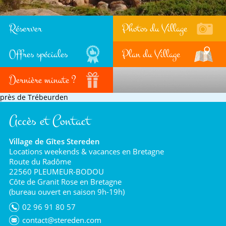
Réserver
Photos du Village
Offres spéciales
Plan du Village
Dernière minute ?
près de Trébeurden
Accès et Contact
Village de Gîtes Stereden
Locations weekends & vacances en Bretagne
Route du Radôme
22560 PLEUMEUR-BODOU
Côte de Granit Rose en Bretagne
(bureau ouvert en saison 9h-19h)
02 96 91 80 57
contact@stereden.com