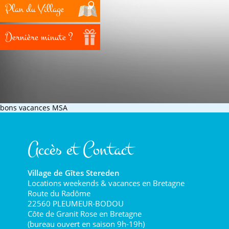
Plan du Village
Dernière minute ?
bons vacances MSA
Accès et Contact
Village de Gîtes Stereden
Locations weekends & vacances en Bretagne
Route du Radôme
22560 PLEUMEUR-BODOU
Côte de Granit Rose en Bretagne
(bureau ouvert en saison 9h-19h)